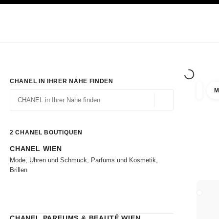
ION
HOCHKONTRAST AKTIVIERT
Exklusiv in den Boutiquen
ONLINE BESTELLEN
Unternehmen
HAUTE COUTURE
MODE
HAUTE
CHANEL IN IHRER NÄHE FINDEN
M
Ergebni
Filter
Geolokalisierung – 
Vorschläge werden unter dieser Suchleiste angezeigt
0 Vorschläge verfügbar
2
CHANEL BOUTIQUEN
CHANEL WIEN
Zu den Filtern
Mode, Uhren und Schmuck, Parfums und Kosmetik,
Brillen
BOUTI
CHANEL PARFUMS & BEAUTÉ WIEN