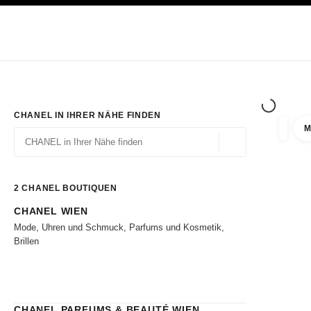
ION
HOCHKONTRAST AKTIVIERT
Exklusiv in den Boutiquen
ONLINE BESTELLEN
Unternehmen
HAUTE COUTURE
MODE
HAUTE
CHANEL IN IHRER NÄHE FINDEN
M
Ergebni
Filter
Geolokalisierung – 
Vorschläge werden unter dieser Suchleiste angezeigt
0 Vorschläge verfügbar
2
CHANEL BOUTIQUEN
CHANEL WIEN
Zu den Filtern
Mode, Uhren und Schmuck, Parfums und Kosmetik,
Brillen
CHANEL PARFUMS & BEAUTÉ WIEN