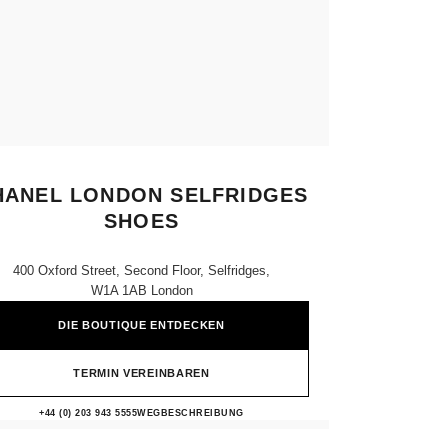
HANEL LONDON SELFRIDGES
SHOES
400 Oxford Street, Second Floor, Selfridges,
W1A 1AB London
DIE BOUTIQUE ENTDECKEN
TERMIN VEREINBAREN
CHANEL LONDON SELFRIDGES S
+44 (0) 203 943 5555
ANRUFEN
WEGBESCHREIBUNG