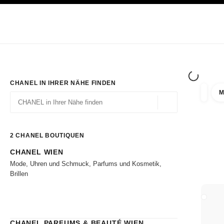
ION
HOCHKONTRAST AKTIVIERT
Exklusiv in den Boutiquen
ONLINE BESTELLEN
Unternehmen
HAUTE COUTURE
MODE
HAUTE
CHANEL IN IHRER NÄHE FINDEN
M
Ergebni
Filter
Geolokalisierung – 
Vorschläge werden unter dieser Suchleiste angezeigt
0 Vorschläge verfügbar
2
CHANEL BOUTIQUEN
CHANEL WIEN
Zu den Filtern
Mode, Uhren und Schmuck, Parfums und Kosmetik,
Brillen
BOUTI
CHANEL PARFUMS & BEAUTÉ WIEN