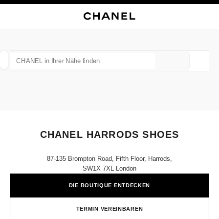
HKONTRAST AKTIVIERT
BOUTIQUEKARTE SCHLIESSEN CHANEL HARRODS SHOES
Hauptnavigation
Suchen
Mei
War
Hauptnavigation
CHANEL IN IHRER NÄHE FINDEN
Geoloka
Vorschläge werden unter dieser Suchleiste angezeigt
0 Vorschläge verfügbar
MODE
BRILLEN
UHREN UND SCHMUCK
PARFUM
Ergebnisse filtern nach:
Filter
CHANEL HARRODS SHOES
87-135 Brompton Road, Fifth Floor, Harrods,
SW1X 7XL London
DIE BOUTIQUE ENTDECKEN
TERMIN VEREINBAREN