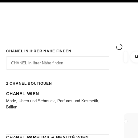
ION
HOCHKONTRAST AKTIVIERT
Exklusiv in den Boutiquen
ONLINE BESTELLEN
Unternehmen
HAUTE COUTURE
MODE
HAUTE
CHANEL IN IHRER NÄHE FINDEN
M
Ergebni
Filter
Geolokalisierung – 
Vorschläge werden unter dieser Suchleiste angezeigt
0 Vorschläge verfügbar
2
CHANEL BOUTIQUEN
CHANEL WIEN
Zu den Filtern
Mode, Uhren und Schmuck, Parfums und Kosmetik,
Brillen
BOUTI
CHANEL PARFUMS & BEAUTÉ WIEN