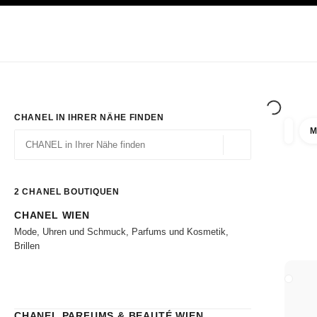
ION
HOCHKONTRAST AKTIVIERT
Exklusiv in den Boutiquen
ONLINE BESTELLEN
Unternehmen
HAUTE COUTURE
MODE
HAUTE
CHANEL IN IHRER NÄHE FINDEN
M
Ergebni
Filter
Geolokalisierung – 
Vorschläge werden unter dieser Suchleiste angezeigt
0 Vorschläge verfügbar
2
CHANEL BOUTIQUEN
CHANEL WIEN
Zu den Filtern
Mode, Uhren und Schmuck, Parfums und Kosmetik,
Brillen
BOUTI
CHANEL PARFUMS & BEAUTÉ WIEN