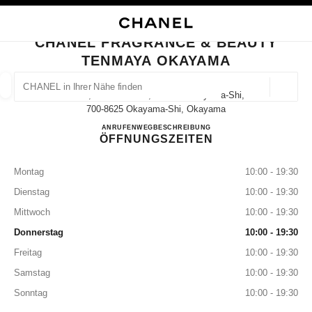
HKONTRAST AKTIVIERT
BOUTIQUEKARTE SCHLIESSEN CHANEL FRAGRANCE & BEAUTY TENMAYA
Hauptnavigation
Suchen
Mei
War
Hauptnavigation
CHANEL FRAGRANCE & BEAUTY
TENMAYA OKAYAMA
CHANEL IN IHRER NÄHE FINDEN
Geoloka
2-1-1, Omote-Machi, Kita-Ku Okayama-Shi,
Vorschläge werden unter dieser Suchleiste angezeigt
0 Vorschläge verfügbar
700-8625 Okayama-Shi, Okayama
CHANEL FRAGRANCE & 
ANRUFEN
086-231-7231
WEGBESCHREIBUNG
ÖFFNUNGSZEITEN
MODE
BRILLEN
UHREN UND SCHMUCK
PARFUM
Ergebnisse filtern nach:
Filter
Montag
10:00 - 19:30
Dienstag
10:00 - 19:30
Mittwoch
10:00 - 19:30
Donnerstag
10:00 - 19:30
Freitag
10:00 - 19:30
Samstag
10:00 - 19:30
Sonntag
10:00 - 19:30