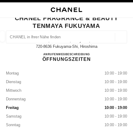
HKONTRAST AKTIVIERT
BOUTIQUEKARTE SCHLIESSEN CHANEL FRAGRANCE & BEAUTY TENMAYA
Hauptnavigation
Suchen
Mei
War
Hauptnavigation
CHANEL FRAGRANCE & BEAUTY
TENMAYA FUKUYAMA
CHANEL IN IHRER NÄHE FINDEN
Geoloka
1-1, Motomachi,fukuyama,
Vorschläge werden unter dieser Suchleiste angezeigt
0 Vorschläge verfügbar
720-8636 Fukuyama-Shi, Hiroshima
CHANEL FRAGRANCE & 
ANRUFEN
084-927-2202
WEGBESCHREIBUNG
ÖFFNUNGSZEITEN
MODE
BRILLEN
UHREN UND SCHMUCK
PARFUM
Ergebnisse filtern nach:
Filter
Montag
10:00 - 19:00
Dienstag
10:00 - 19:00
Mittwoch
10:00 - 19:00
Donnerstag
10:00 - 19:00
Freitag
10:00 - 19:00
Samstag
10:00 - 19:00
Sonntag
10:00 - 19:00