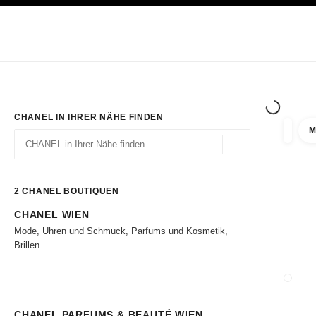
ION
HOCHKONTRAST AKTIVIERT
Exklusiv in den Boutiquen
ONLINE BESTELLEN
Unternehmen
HAUTE COUTURE
MODE
HAUTE
CHANEL IN IHRER NÄHE FINDEN
M
Ergebni
Filter
Geolokalisierung – 
Vorschläge werden unter dieser Suchleiste angezeigt
0 Vorschläge verfügbar
2
CHANEL BOUTIQUEN
CHANEL WIEN
Zu den Filtern
Mode, Uhren und Schmuck, Parfums und Kosmetik,
Brillen
BOUTI
CHANEL PARFUMS & BEAUTÉ WIEN