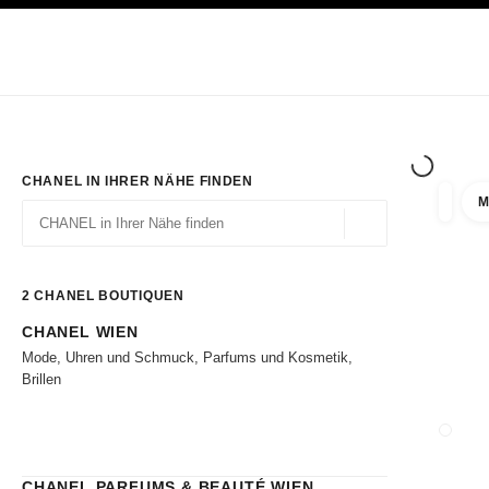
ION
HOCHKONTRAST AKTIVIERT
Exklusiv in den Boutiquen
ONLINE BESTELLEN
Unternehmen
HAUTE COUTURE
MODE
HAUTE
CHANEL IN IHRER NÄHE FINDEN
M
Ergebni
Filter
Geolokalisierung – 
Vorschläge werden unter dieser Suchleiste angezeigt
0 Vorschläge verfügbar
2
CHANEL BOUTIQUEN
CHANEL WIEN
Zu den Filtern
Mode, Uhren und Schmuck, Parfums und Kosmetik,
Brillen
BOUTI
CHANEL PARFUMS & BEAUTÉ WIEN