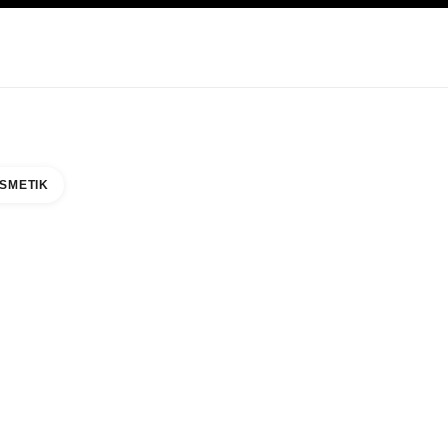
EGE
ABOUT CHANEL
SMETIK
AKASAKI