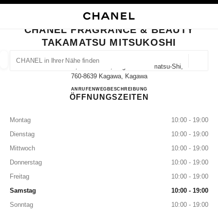
HKONTRAST AKTIVIERT
BOUTIQUEKARTE SCHLIESSEN CHANEL FRAGRANCE & BEAUTY TAKAMAT
Hauptnavigation
Suchen
Mei
War
Hauptnavigation
CHANEL FRAGRANCE & BEAUTY
TAKAMATSU MITSUKOSHI
CHANEL IN IHRER NÄHE FINDEN
Geoloka
7-1 Uchimachi, Takamatsu, Kagawa Takamatsu-Shi,
Vorschläge werden unter dieser Suchleiste angezeigt
0 Vorschläge verfügbar
760-8639 Kagawa, Kagawa
CHANEL FRAGRANCE & 
ANRUFEN
087-822-5909
WEGBESCHREIBUNG
ÖFFNUNGSZEITEN
MODE
BRILLEN
UHREN UND SCHMUCK
PARFUM
Ergebnisse filtern nach:
Filter
Montag
10:00 - 19:00
Dienstag
10:00 - 19:00
Mittwoch
10:00 - 19:00
Donnerstag
10:00 - 19:00
Freitag
10:00 - 19:00
Samstag
10:00 - 19:00
Sonntag
10:00 - 19:00