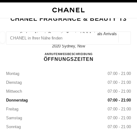
HKONTRAST AKTIVIERT
BOUTIQUEKARTE SCHLIESSEN CHANEL FRAGRANCE & BEAUTY T3
Hauptnavigation
Suchen
Mei
War
Hauptnavigation
CHANEL FRAGRANCE & BEAUTY T3
CHANEL IN IHRER NÄHE FINDEN
Sydney Airport, Domestic Terminal 3 3 Arrivals Arrivals
Rd, Mascot,
Geoloka
Vorschläge werden unter dieser Suchleiste angezeigt
0 Vorschläge verfügbar
2020 Sydney, Nsw
CHANEL FRAGRANCE & B
ANRUFEN
1300 242 635
WEGBESCHREIBUNG
ÖFFNUNGSZEITEN
MODE
BRILLEN
UHREN UND SCHMUCK
PARFUM
Ergebnisse filtern nach:
Filter
Montag
07:00 - 21:00
Dienstag
07:00 - 21:00
Mittwoch
07:00 - 21:00
Donnerstag
07:00 - 21:00
Freitag
07:00 - 21:00
Samstag
07:00 - 21:00
Sonntag
07:00 - 21:00