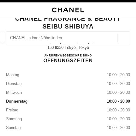
HKONTRAST AKTIVIERT
BOUTIQUEKARTE SCHLIESSEN CHANEL FRAGRANCE & BEAUTY SEIBU SH
Hauptnavigation
Suchen
Mei
War
Hauptnavigation
CHANEL FRAGRANCE & BEAUTY
SEIBU SHIBUYA
CHANEL IN IHRER NÄHE FINDEN
Geoloka
21-1, Udagawa-Cho,shibuya,
Vorschläge werden unter dieser Suchleiste angezeigt
0 Vorschläge verfügbar
150-8330 Tōkyō, Tōkyō
CHANEL FRAGRANCE & B
ANRUFEN
03-3462-0610
WEGBESCHREIBUNG
ÖFFNUNGSZEITEN
MODE
BRILLEN
UHREN UND SCHMUCK
PARFUM
Ergebnisse filtern nach:
Filter
Montag
10:00 - 20:00
Dienstag
10:00 - 20:00
Mittwoch
10:00 - 20:00
Donnerstag
10:00 - 20:00
Freitag
10:00 - 20:00
Samstag
10:00 - 20:00
Sonntag
10:00 - 20:00