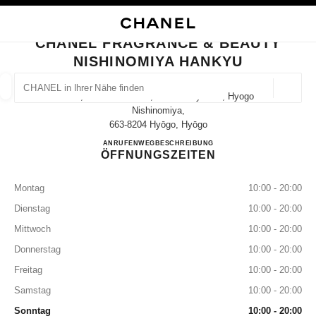
HKONTRAST AKTIVIERT
BOUTIQUEKARTE SCHLIESSEN CHANEL FRAGRANCE & BEAUTY NISHINOM
Hauptnavigation
Suchen
Mei
War
Hauptnavigation
CHANEL FRAGRANCE & BEAUTY
NISHINOMIYA HANKYU
CHANEL IN IHRER NÄHE FINDEN
Geoloka
14-1, Takamatsu-Cho, Nishinomiya-Shi, Hyogo
Vorschläge werden unter dieser Suchleiste angezeigt
0 Vorschläge verfügbar
Nishinomiya,
663-8204 Hyōgo, Hyōgo
CHANEL FRAGRANCE & 
ANRUFEN
080-9588-1308
WEGBESCHREIBUNG
MODE
BRILLEN
UHREN UND SCHMUCK
PARFUM
Ergebnisse filtern nach:
Filter
ÖFFNUNGSZEITEN
Montag
10:00 - 20:00
Dienstag
10:00 - 20:00
Mittwoch
10:00 - 20:00
Donnerstag
10:00 - 20:00
Freitag
10:00 - 20:00
Samstag
10:00 - 20:00
Sonntag
10:00 - 20:00