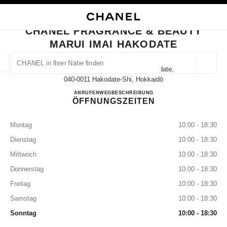
HKONTRAST AKTIVIERT
BOUTIQUEKARTE SCHLIESSEN CHANEL FRAGRANCE & BEAUTY MARUI IM
Hauptnavigation
Suchen
Mei
War
Hauptnavigation
CHANEL FRAGRANCE & BEAUTY
MARUI IMAI HAKODATE
CHANEL IN IHRER NÄHE FINDEN
Geoloka
32-15 Hon-Machi Hakodateshi Hakodate,
Vorschläge werden unter dieser Suchleiste angezeigt
0 Vorschläge verfügbar
040-0011 Hakodate-Shi, Hokkaidō
CHANEL FRAGRANCE & B
ANRUFEN
0138-32-1167
WEGBESCHREIBUNG
ÖFFNUNGSZEITEN
MODE
BRILLEN
UHREN UND SCHMUCK
PARFUM
Ergebnisse filtern nach:
Filter
Montag
10:00 - 18:30
Dienstag
10:00 - 18:30
Mittwoch
10:00 - 18:30
Donnerstag
10:00 - 18:30
Freitag
10:00 - 18:30
Samstag
10:00 - 18:30
Sonntag
10:00 - 18:30