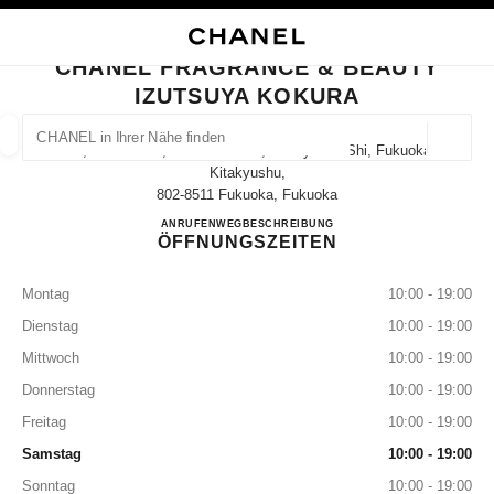
HKONTRAST AKTIVIERT
BOUTIQUEKARTE SCHLIESSEN CHANEL FRAGRANCE & BEAUTY IZUTSUY
Hauptnavigation
Suchen
Mei
War
Hauptnavigation
CHANEL FRAGRANCE & BEAUTY
IZUTSUYA KOKURA
CHANEL IN IHRER NÄHE FINDEN
Geoloka
1-1, Senba-Cho, Kokurakita-Ku, Kitakyushu-Shi, Fukuoka
Vorschläge werden unter dieser Suchleiste angezeigt
0 Vorschläge verfügbar
Kitakyushu,
802-8511 Fukuoka, Fukuoka
CHANEL FRAGRANCE & 
ANRUFEN
093-522-2134
WEGBESCHREIBUNG
MODE
BRILLEN
UHREN UND SCHMUCK
PARFUM
Ergebnisse filtern nach:
Filter
ÖFFNUNGSZEITEN
Montag
10:00 - 19:00
Dienstag
10:00 - 19:00
Mittwoch
10:00 - 19:00
Donnerstag
10:00 - 19:00
Freitag
10:00 - 19:00
Samstag
10:00 - 19:00
Sonntag
10:00 - 19:00