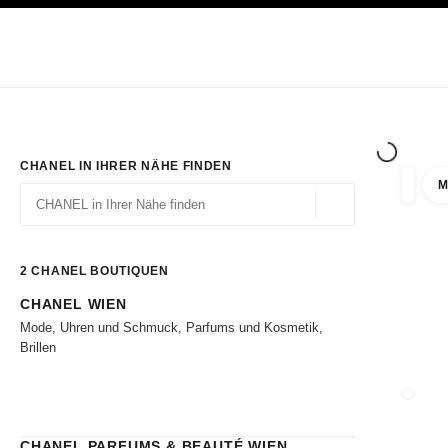
ION
HOCHKONTRAST AKTIVIERT
Exklusiv in den Boutiquen
ONLINE BESTELLEN
Unternehmen
HAUTE COUTURE
MODE
HAUTE
CHANEL IN IHRER NÄHE FINDEN
M
Ergebni
Filter
Geolokalisierung – 
Vorschläge werden unter dieser Suchleiste angezeigt
0 Vorschläge verfügbar
2
CHANEL BOUTIQUEN
CHANEL WIEN
Zu den Filtern
Mode, Uhren und Schmuck, Parfums und Kosmetik,
Brillen
BOUTI
CHANEL PARFUMS & BEAUTÉ WIEN