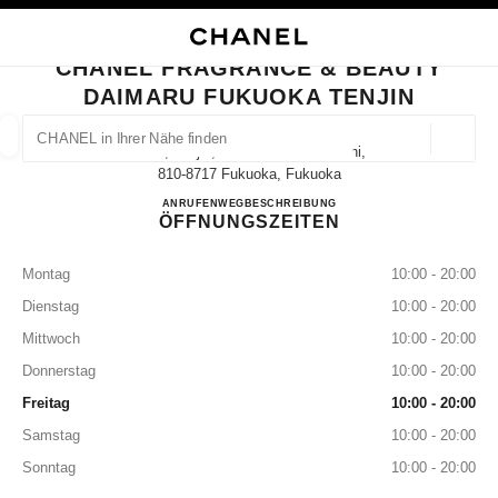
HKONTRAST AKTIVIERT
BOUTIQUEKARTE SCHLIESSEN CHANEL FRAGRANCE & BEAUTY DAIMARU
Hauptnavigation
Suchen
Mei
War
Hauptnavigation
CHANEL FRAGRANCE & BEAUTY
DAIMARU FUKUOKA TENJIN
CHANEL IN IHRER NÄHE FINDEN
Geoloka
1-4-1, Tenjin, Chuo-Ku Fukuoka-Shi,
Vorschläge werden unter dieser Suchleiste angezeigt
0 Vorschläge verfügbar
810-8717 Fukuoka, Fukuoka
CHANEL FRAGRANCE & 
ANRUFEN
092-741-0032
WEGBESCHREIBUNG
ÖFFNUNGSZEITEN
MODE
BRILLEN
UHREN UND SCHMUCK
PARFUM
Ergebnisse filtern nach:
Filter
Montag
10:00 - 20:00
Dienstag
10:00 - 20:00
Mittwoch
10:00 - 20:00
Donnerstag
10:00 - 20:00
Freitag
10:00 - 20:00
Samstag
10:00 - 20:00
Sonntag
10:00 - 20:00