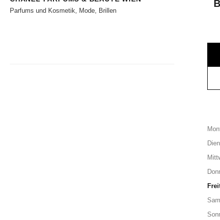
Parfums und Kosmetik, Mode, Brillen
Mon
Dien
Mitt
Don
Frei
Sam
Son