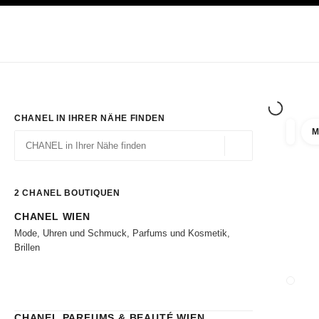
ION
HOCHKONTRAST AKTIVIERT
Exklusiv in den Boutiquen
ONLINE BESTELLEN
Unternehmen
HAUTE COUTURE
MODE
HAUTE
CHANEL IN IHRER NÄHE FINDEN
M
Ergebni
Filter
Geolokalisierung – 
Vorschläge werden unter dieser Suchleiste angezeigt
0 Vorschläge verfügbar
2
CHANEL BOUTIQUEN
CHANEL WIEN
Zu den Filtern
Mode, Uhren und Schmuck, Parfums und Kosmetik,
Brillen
BOUTI
CHANEL PARFUMS & BEAUTÉ WIEN