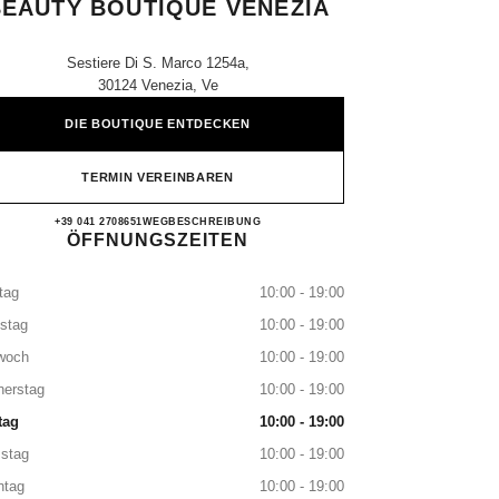
BEAUTY BOUTIQUE VENEZIA
Sestiere Di S. Marco 1254a,
30124 Venezia, Ve
DIE BOUTIQUE ENTDECKEN
TERMIN VEREINBAREN
CHANEL FRAGRANCE AND BEAUT
+39 041 2708651
ANRUFEN
WEGBESCHREIBUNG
ÖFFNUNGSZEITEN
tag
10:00 - 19:00
stag
10:00 - 19:00
woch
10:00 - 19:00
nerstag
10:00 - 19:00
tag
10:00 - 19:00
stag
10:00 - 19:00
ntag
10:00 - 19:00