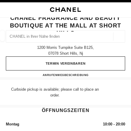
HKONTRAST AKTIVIERT
BOUTIQUEKARTE SCHLIESSEN CHANEL FRAGRANCE AND BEAUTY BOUTIQ
Hauptnavigation
Suchen
Mei
War
Hauptnavigation
CHANEL FRAGRANCE AND BEAUTY
BOUTIQUE AT THE MALL AT SHORT
CHANEL IN IHRER NÄHE FINDEN
HILLS
Geoloka
Vorschläge werden unter dieser Suchleiste angezeigt
0 Vorschläge verfügbar
1200 Morris Turnpike Suite B125,
07078 Short Hills, Nj
MODE
BRILLEN
UHREN UND SCHMUCK
PARFUM
Ergebnisse filtern nach:
Filter
TERMIN VEREINBAREN
CHANEL Fragrance and Beauty b
ANRUFEN
(862) 901-6312
WEGBESCHREIBUNG
Curbside pickup is available; please call to place an
order.
ÖFFNUNGSZEITEN
Montag
10:00 - 20:00