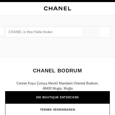
HKONTRAST AKTIVIERT
BOUTIQUEKARTE SCHLIESSEN CHANEL BODRUM
Hauptnavigation
Suchen
Mei
War
Hauptnavigation
CHANEL IN IHRER NÄHE FINDEN
Geoloka
Vorschläge werden unter dieser Suchleiste angezeigt
0 Vorschläge verfügbar
MODE
BRILLEN
UHREN UND SCHMUCK
PARFUM
Ergebnisse filtern nach:
Filter
CHANEL BODRUM
Cennet Koyu Çomça Mevki̇i̇ Mandarin Oriental Bodrum,
48400 Mugla, Muğla
DIE BOUTIQUE ENTDECKEN
TERMIN VEREINBAREN