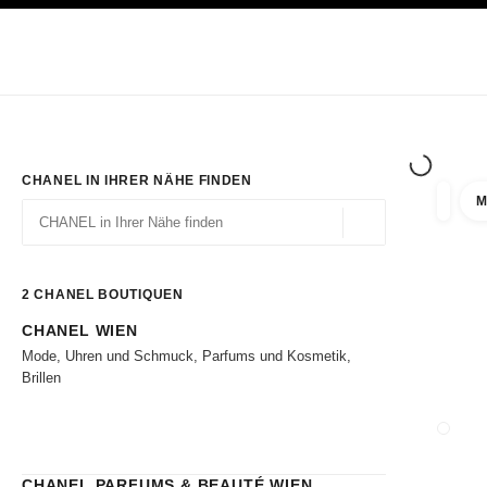
ION
HOCHKONTRAST AKTIVIERT
Exklusiv in den Boutiquen
ONLINE BESTELLEN
Unternehmen
HAUTE COUTURE
MODE
HAUTE
CHANEL IN IHRER NÄHE FINDEN
M
Ergebni
Filter
Geolokalisierung – 
Vorschläge werden unter dieser Suchleiste angezeigt
0 Vorschläge verfügbar
2
CHANEL BOUTIQUEN
CHANEL WIEN
Zu den Filtern
Mode, Uhren und Schmuck, Parfums und Kosmetik,
Brillen
BOUTI
CHANEL PARFUMS & BEAUTÉ WIEN