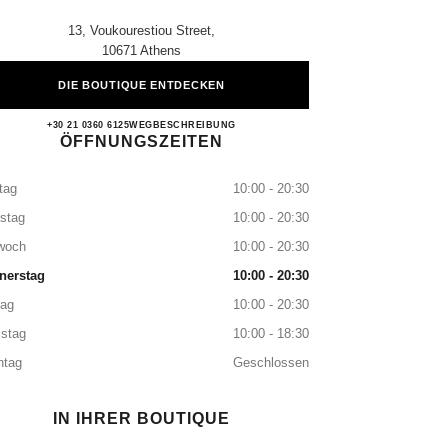
13, Voukourestiou Street,
10671 Athens
DIE BOUTIQUE ENTDECKEN
CHANEL ATHENS
+30 21 0360 6125
ANRUFEN
WEGBESCHREIBUNG
ÖFFNUNGSZEITEN
tag
10:00 - 20:30
stag
10:00 - 20:30
woch
10:00 - 20:30
nerstag
10:00 - 20:30
tag
10:00 - 20:30
stag
10:00 - 18:30
ntag
Geschlossen
IN IHRER BOUTIQUE