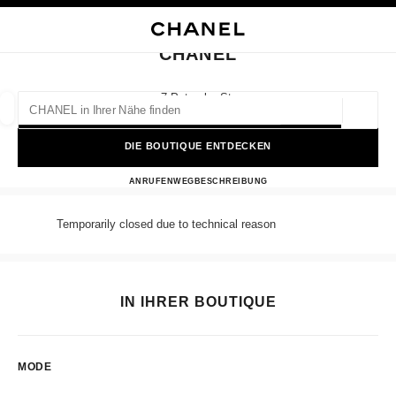
HKONTRAST AKTIVIERT
BOUTIQUEKARTE SCHLIESSEN CHANEL
Hauptnavigation
Suchen
Mei
War
Hauptnavigation
CHANEL
CHANEL IN IHRER NÄHE FINDEN
7 Petrovka St,
127051 Moscow, Moskva
Geoloka
Vorschläge werden unter dieser Suchleiste angezeigt
0 Vorschläge verfügbar
DIE BOUTIQUE ENTDECKEN
CHANEL
MODE
BRILLEN
ANRUFEN
8005005505
WEGBESCHREIBUNG
UHREN UND SCHMUCK
PARFUM
Ergebnisse filtern nach:
Filter
Temporarily closed due to technical reason
IN IHRER BOUTIQUE
MODE