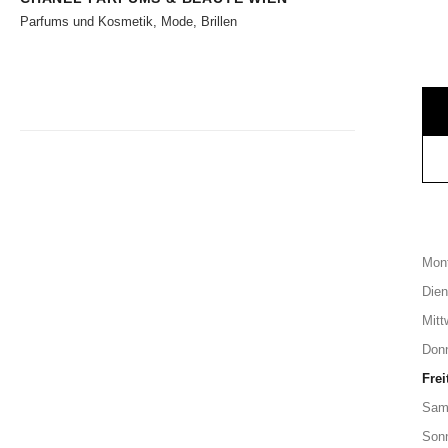
Parfums und Kosmetik, Mode, Brillen
Mon
Dien
Mitt
Don
Frei
Sam
Son