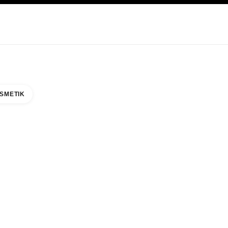
EGE
ABOUT CHANEL
SMETIK
BON