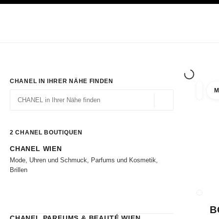
ION
HOCHKONTRAST AKTIVIERT
Exklusiv in den Boutiquen
ONLINE BESTELLEN
Unternehmen
HAUTE COUTURE
MODE
HAUTE
CHANEL IN IHRER NÄHE FINDEN
M
Ergebni
Filter
Geolokalisierung – 
Vorschläge werden unter dieser Suchleiste angezeigt
0 Vorschläge verfügbar
2
CHANEL BOUTIQUEN
CHANEL WIEN
Zu den Filtern
Mode, Uhren und Schmuck, Parfums und Kosmetik,
Brillen
BOUTI
B
CHANEL PARFUMS & BEAUTÉ WIEN