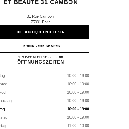
ET BEAUTÉ 31 CAMBON
31 Rue Cambon,
75001 Paris
DIE BOUTIQUE ENTDECKEN
TERMIN VEREINBAREN
Boutique CHANEL Parfums et Beauté 31 
187215031
ANRUFEN
WEGBESCHREIBUNG
ÖFFNUNGSZEITEN
tag
10:00 - 19:00
stag
10:00 - 19:00
woch
10:00 - 19:00
nerstag
10:00 - 19:00
tag
10:00 - 19:00
stag
10:00 - 19:00
ntag
11:00 - 19:00