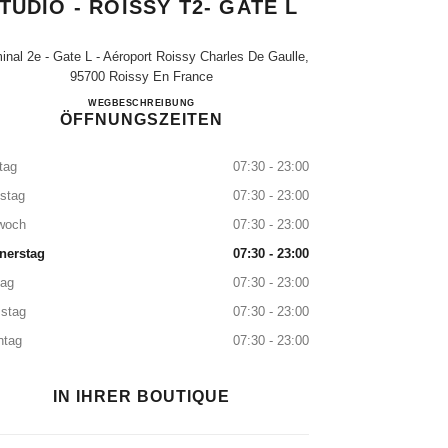
TUDIO - ROISSY T2- GATE L
inal 2e - Gate L - Aéroport Roissy Charles De Gaulle,
95700 Roissy En France
Boutique CHANEL Beauty Studio - Roissy T2-
WEGBESCHREIBUNG
ÖFFNUNGSZEITEN
tag
07:30 - 23:00
stag
07:30 - 23:00
woch
07:30 - 23:00
nerstag
07:30 - 23:00
tag
07:30 - 23:00
stag
07:30 - 23:00
ntag
07:30 - 23:00
IN IHRER BOUTIQUE