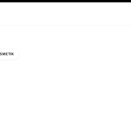
EGE
ABOUT CHANEL
SMETIK
GATE L