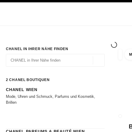
ION
HOCHKONTRAST AKTIVIERT
Exklusiv in den Boutiquen
ONLINE BESTELLEN
Unternehmen
HAUTE COUTURE
MODE
HAUTE
CHANEL IN IHRER NÄHE FINDEN
M
Ergebni
Filter
Geolokalisierung – 
Vorschläge werden unter dieser Suchleiste angezeigt
0 Vorschläge verfügbar
2
CHANEL BOUTIQUEN
CHANEL WIEN
Zu den Filtern
Mode, Uhren und Schmuck, Parfums und Kosmetik,
Brillen
BOUTI
CHANEL PARFUMS & BEAUTÉ WIEN