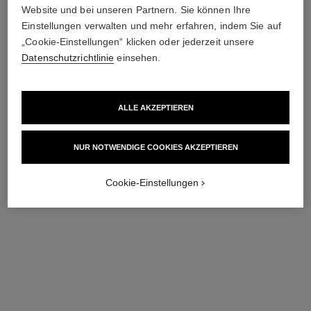
Website und bei unseren Partnern. Sie können Ihre
Einstellungen verwalten und mehr erfahren, indem Sie auf
„Cookie-Einstellungen“ klicken oder jederzeit unsere
Datenschutzrichtlinie
einsehen.
ALLE AKZEPTIEREN
NUR NOTWENDIGE COOKIES AKZEPTIEREN
coco crush toi et moi ring
coco crush ring
Cookie-Einstellungen
Steppmotiv, kleines Modell,
Steppmotiv, kleines Modell,
18 Karat Weiß- und
18 Karat Gelbgold,
Ref. J11972
BEIGEGOLD, Diamanten
Ref. J12870
Diamanten
6 100 €
*
11 300 €
*
Details anzeigen
Details anzeigen