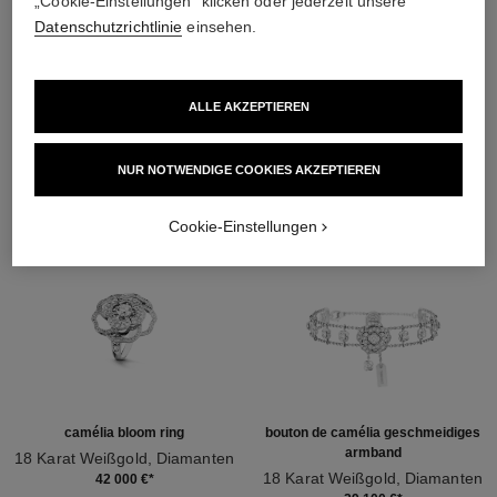
„Cookie-Einstellungen“ klicken oder jederzeit unsere
Datenschutzrichtlinie
einsehen.
ENTDECKEN SIE AUCH
ALLE AKZEPTIEREN
NUR NOTWENDIGE COOKIES AKZEPTIEREN
Cookie-Einstellungen
camélia bloom ring
bouton de camélia geschmeidiges
armband
18 Karat Weißgold, Diamanten
Ref. J12369
18 Karat Weißgold, Diamanten
42 000 €
*