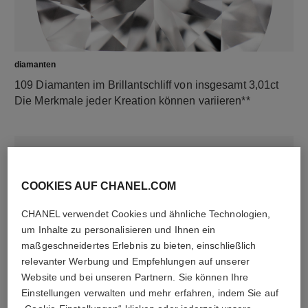
diamanten
109 Diamanten im Brillantschliff von insgesamt 3,01ct
Die Merkmale jeder Kreation können variieren**
COOKIES AUF CHANEL.COM
CHANEL verwendet Cookies und ähnliche Technologien,
um Inhalte zu personalisieren und Ihnen ein
maßgeschneidertes Erlebnis zu bieten, einschließlich
relevanter Werbung und Empfehlungen auf unserer
material
Website und bei unseren Partnern. Sie können Ihre
18 Karat Weißgold
Einstellungen verwalten und mehr erfahren, indem Sie auf