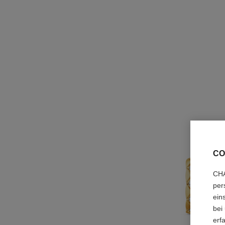
CO
CHA
per
ein
bei
erf