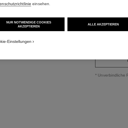
enschutzrichtlinie
einsehen.
Ref. J13330
andardgröße anzeigen
2 700 €
*
NUR NOTWENDIGE COOKIES
ALLE AKZEPTIEREN
AKZEPTIEREN
variante
(3)
kie-Einstellungen
↩
* Unverbindliche 