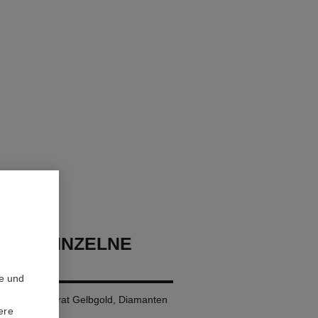
USH EINZELNE
EOLE
te und
Modell, 18 Karat Gelbgold, Diamanten
ere