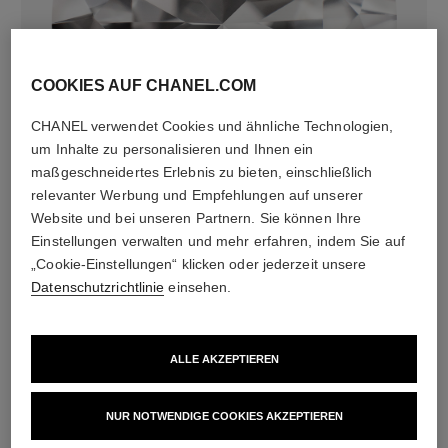
COOKIES AUF CHANEL.COM
CHANEL verwendet Cookies und ähnliche Technologien,
diamanten
um Inhalte zu personalisieren und Ihnen ein
20 Diamanten im Brillantschliff von insgesamt 0,46ct
maßgeschneidertes Erlebnis zu bieten, einschließlich
einschließlich 1 zentraler Diamant im Brillantschliff von
relevanter Werbung und Empfehlungen auf unserer
0,25ct, GIA-zertifiziert
Website und bei unseren Partnern. Sie können Ihre
Die Merkmale jeder Kreation können variieren**
Einstellungen verwalten und mehr erfahren, indem Sie auf
„Cookie-Einstellungen“ klicken oder jederzeit unsere
Datenschutzrichtlinie
einsehen.
ALLE AKZEPTIEREN
NUR NOTWENDIGE COOKIES AKZEPTIEREN