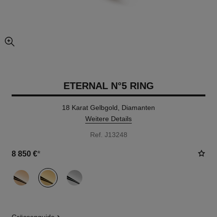
vergrößerter teil des bildes
ETERNAL N°5 RING
18 Karat Gelbgold, Diamanten
Weitere Details
Ref. J13248
8 850 €
*
variante
(3)