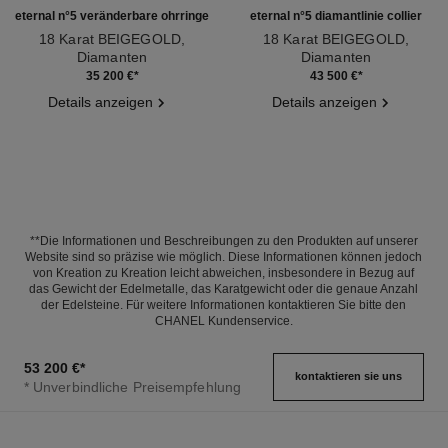
eternal n°5 veränderbare ohrringe
eternal n°5 diamantlinie collier
18 Karat BEIGEGOLD,
18 Karat BEIGEGOLD,
Diamanten
Diamanten
Ref. J12903
Ref. J13670
35 200 €
*
43 500 €
*
Details anzeigen
Details anzeigen
**Die Informationen und Beschreibungen zu den Produkten auf unserer
Website sind so präzise wie möglich. Diese Informationen können jedoch
von Kreation zu Kreation leicht abweichen, insbesondere in Bezug auf
das Gewicht der Edelmetalle, das Karatgewicht oder die genaue Anzahl
der Edelsteine. Für weitere Informationen kontaktieren Sie bitte den
CHANEL Kundenservice.
53 200 €
*
kontaktieren sie uns
* Unverbindliche Preisempfehlung