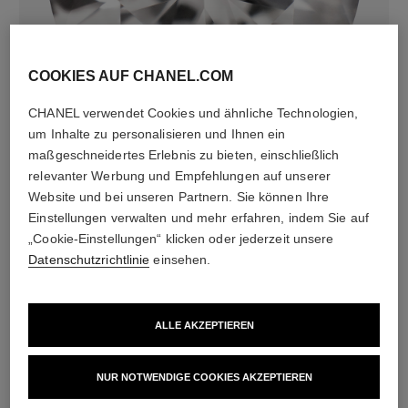
diamanten
COOKIES AUF CHANEL.COM
50 Diamanten im Brillantschliff und 1 Diamant im
CHANEL verwendet Cookies und ähnliche Technologien,
Tropfenschliff von insgesamt 2,77ct
um Inhalte zu personalisieren und Ihnen ein
einschließlich 1 zentraler Diamant im Brillantschliff von
maßgeschneidertes Erlebnis zu bieten, einschließlich
0,40ct, GIA-zertifiziert, und 1 zentraler Diamant im
relevanter Werbung und Empfehlungen auf unserer
Tropfenschliff von 0,40ct
Website und bei unseren Partnern. Sie können Ihre
Die Merkmale jeder Kreation können variieren**
Einstellungen verwalten und mehr erfahren, indem Sie auf
„Cookie-Einstellungen“ klicken oder jederzeit unsere
Datenschutzrichtlinie
einsehen.
ALLE AKZEPTIEREN
NUR NOTWENDIGE COOKIES AKZEPTIEREN