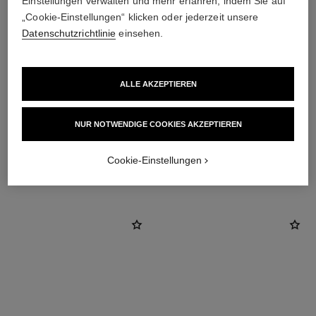
Einstellungen verwalten und mehr erfahren, indem Sie auf
„Cookie-Einstellungen“ klicken oder jederzeit unsere
Datenschutzrichtlinie
einsehen.
ALLE AKZEPTIEREN
material
18 Karat Weißgold
NUR NOTWENDIGE COOKIES AKZEPTIEREN
Cookie-Einstellungen
ENTDECKEN SIE AUCH