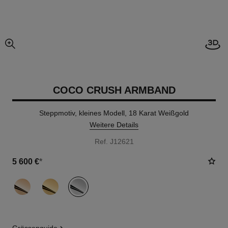
Offe
vergrößerter teil des bildes
COCO CRUSH ARMBAND
Steppmotiv, kleines Modell, 18 Karat Weißgold
Weitere Details
Ref. J12621
5 600 €
*
variante
(3)