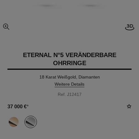
Offe
vergrößerter teil des bildes
ETERNAL N°5 VERÄNDERBARE
OHRRINGE
18 Karat Weißgold, Diamanten
Weitere Details
Ref. J12417
37 000 €
*
variante
(2)