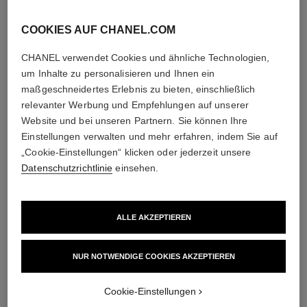
COOKIES AUF CHANEL.COM
ENTDECKEN SIE AUCH
CHANEL verwendet Cookies und ähnliche Technologien,
um Inhalte zu personalisieren und Ihnen ein
maßgeschneidertes Erlebnis zu bieten, einschließlich
relevanter Werbung und Empfehlungen auf unserer
Website und bei unseren Partnern. Sie können Ihre
Einstellungen verwalten und mehr erfahren, indem Sie auf
„Cookie-Einstellungen“ klicken oder jederzeit unsere
Datenschutzrichtlinie
einsehen.
ALLE AKZEPTIEREN
NUR NOTWENDIGE COOKIES AKZEPTIEREN
eternal n°5 ring
eternal n°5 collier
Cookie-Einstellungen
18 Karat Weißgold, Diamanten
18 Karat Weißgold, Diamanten
Ref. J12002
Ref. J11991
9 500 €
*
9 800 €
*