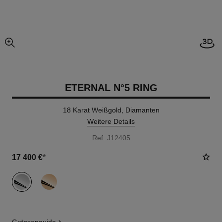
Offe
vergrößerter teil des bildes
ETERNAL N°5 RING
18 Karat Weißgold, Diamanten
Weitere Details
Ref. J12405
17 400 €
*
variante
(2)