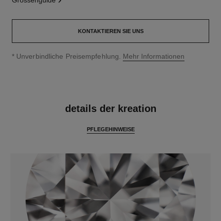
grössenguide
KONTAKTIEREN SIE UNS
↩
* Unverbindliche Preisempfehlung.
Mehr Informationen
merkmale
details der kreation
PFLEGEHINWEISE