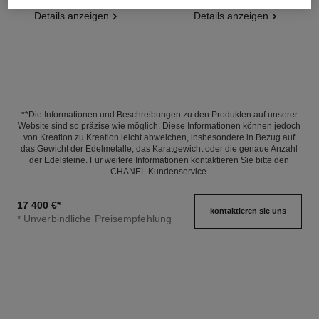
Details anzeigen
Details anzeigen
**Die Informationen und Beschreibungen zu den Produkten auf unserer
Website sind so präzise wie möglich. Diese Informationen können jedoch
von Kreation zu Kreation leicht abweichen, insbesondere in Bezug auf
das Gewicht der Edelmetalle, das Karatgewicht oder die genaue Anzahl
der Edelsteine. Für weitere Informationen kontaktieren Sie bitte den
CHANEL Kundenservice.
17 400 €
*
kontaktieren sie uns
* Unverbindliche Preisempfehlung