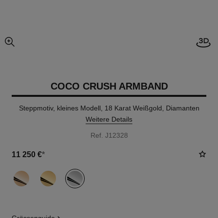
Offe
vergrößerter teil des bildes
COCO CRUSH ARMBAND
Steppmotiv, kleines Modell, 18 Karat Weißgold, Diamanten
Weitere Details
Ref. J12328
11 250 €
*
variante
(3)