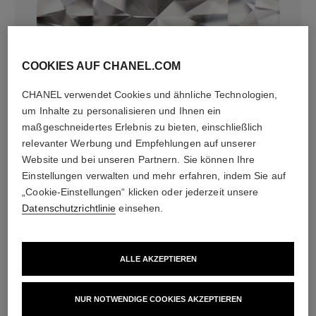
COOKIES AUF CHANEL.COM
diamanten
CHANEL verwendet Cookies und ähnliche Technologien,
9 Diamanten im Brillantschliff von insgesamt 0,30ct
um Inhalte zu personalisieren und Ihnen ein
Die Merkmale jeder Kreation können variieren**
maßgeschneidertes Erlebnis zu bieten, einschließlich
relevanter Werbung und Empfehlungen auf unserer
Website und bei unseren Partnern. Sie können Ihre
Einstellungen verwalten und mehr erfahren, indem Sie auf
„Cookie-Einstellungen“ klicken oder jederzeit unsere
Datenschutzrichtlinie
einsehen.
ALLE AKZEPTIEREN
NUR NOTWENDIGE COOKIES AKZEPTIEREN
material