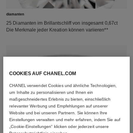
diamanten
25 Diamanten im Brillantschliff von insgesamt 0,67ct
Die Merkmale jeder Kreation können variieren**
COOKIES AUF CHANEL.COM
CHANEL verwendet Cookies und ähnliche Technologien,
um Inhalte zu personalisieren und Ihnen ein
maßgeschneidertes Erlebnis zu bieten, einschließlich
material
relevanter Werbung und Empfehlungen auf unserer
18 Karat Weißgold
Website und bei unseren Partnern. Sie können Ihre
Einstellungen verwalten und mehr erfahren, indem Sie auf
„Cookie-Einstellungen“ klicken oder jederzeit unsere