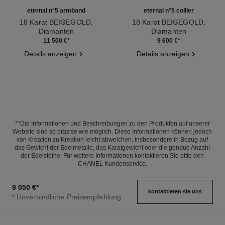
eternal n°5 armband
eternal n°5 collier
18 Karat BEIGEGOLD,
18 Karat BEIGEGOLD,
Diamanten
Diamanten
Ref. J12812
Ref. J12193
11 500 €
*
9 600 €
*
Details anzeigen
Details anzeigen
**Die Informationen und Beschreibungen zu den Produkten auf unserer
Website sind so präzise wie möglich. Diese Informationen können jedoch
von Kreation zu Kreation leicht abweichen, insbesondere in Bezug auf
das Gewicht der Edelmetalle, das Karatgewicht oder die genaue Anzahl
der Edelsteine. Für weitere Informationen kontaktieren Sie bitte den
CHANEL Kundenservice.
9 050 €
*
kontaktieren sie uns
* Unverbindliche Preisempfehlung