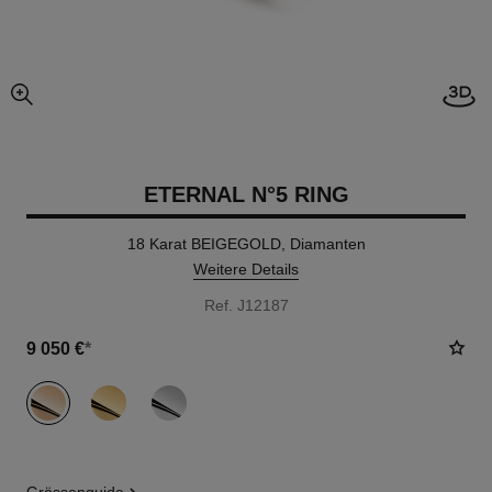
Offe
vergrößerter teil des bildes
ETERNAL N°5 RING
18 Karat BEIGEGOLD, Diamanten
Weitere Details
Ref. J12187
9 050 €
*
variante
(3)