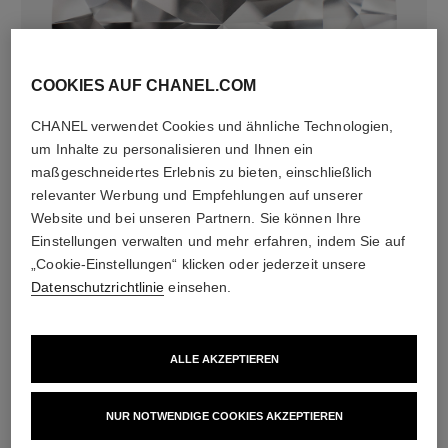
COOKIES AUF CHANEL.COM
CHANEL verwendet Cookies und ähnliche Technologien,
diamanten
um Inhalte zu personalisieren und Ihnen ein
20 Diamanten im Brillantschliff von insgesamt 0,46ct
maßgeschneidertes Erlebnis zu bieten, einschließlich
einschließlich 1 zentraler Diamant im Brillantschliff von
relevanter Werbung und Empfehlungen auf unserer
0,25ct, GIA-zertifiziert
Website und bei unseren Partnern. Sie können Ihre
Die Merkmale jeder Kreation können variieren**
Einstellungen verwalten und mehr erfahren, indem Sie auf
„Cookie-Einstellungen“ klicken oder jederzeit unsere
Datenschutzrichtlinie
einsehen.
ALLE AKZEPTIEREN
NUR NOTWENDIGE COOKIES AKZEPTIEREN