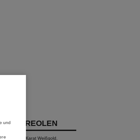
RUSH KREOLEN
te und
ere
s Modell, 18 Karat Weißgold,