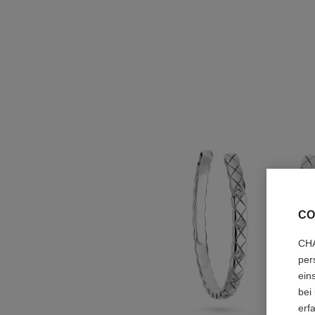
CO
CHA
per
ein
bei
erf