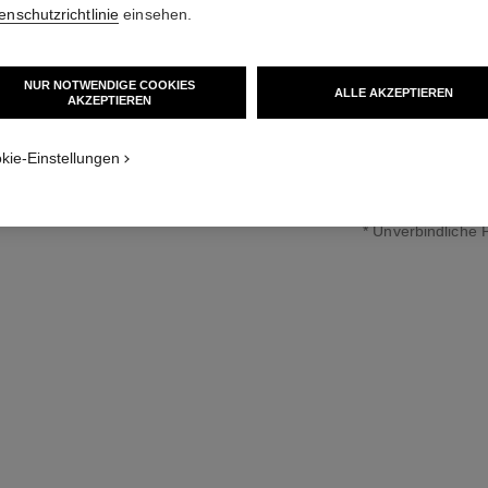
Diamanten
enschutzrichtlinie
einsehen.
anzeigen
Weitere Details
Ref. J12094
NUR NOTWENDIGE COOKIES
ALLE AKZEPTIEREN
AKZEPTIEREN
9 800 €
*
kie-Einstellungen
↩
* Unverbindliche 