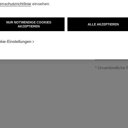
enschutzrichtlinie
einsehen.
Ref. J11149
20 900 €
*
NUR NOTWENDIGE COOKIES
ALLE AKZEPTIEREN
AKZEPTIEREN
grössenguide
kie-Einstellungen
↩
* Unverbindliche 