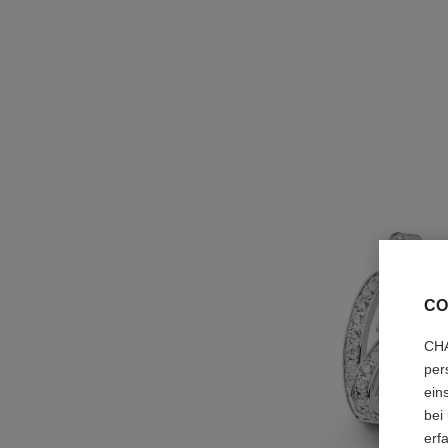
CO
CHA
per
ein
bei
erf