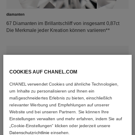
diamanten
67 Diamanten im Brillantschliff von insgesamt 0,87ct
Die Merkmale jeder Kreation können variieren**
COOKIES AUF CHANEL.COM
CHANEL verwendet Cookies und ähnliche Technologien,
um Inhalte zu personalisieren und Ihnen ein
maßgeschneidertes Erlebnis zu bieten, einschließlich
relevanter Werbung und Empfehlungen auf unserer
material
Website und bei unseren Partnern. Sie können Ihre
18 Karat Weißgold
Einstellungen verwalten und mehr erfahren, indem Sie auf
„Cookie-Einstellungen“ klicken oder jederzeit unsere
Datenschutzrichtlinie
einsehen.