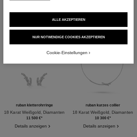
ENTDECKEN SIE AUCH
ALLE AKZEPTIEREN
NUR NOTWENDIGE COOKIES AKZEPTIEREN
Cookie-Einstellungen
ruban kletterohrringe
ruban kurzes collier
18 Karat Weißgold, Diamanten
18 Karat Weißgold, Diamanten
Ref. J11143
Ref. J12819
11 500 €
*
10 300 €
*
Details anzeigen
Details anzeigen