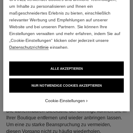
um Inhalte zu personalisieren und Ihnen ein
material
maßgeschneidertes Erlebnis zu bieten, einschließlich
18 Karat Gelbgold
relevanter Werbung und Empfehlungen auf unserer
Website und bei unseren Partnern. Sie können Ihre
Einstellungen verwalten und mehr erfahren, indem Sie auf
„Cookie-Einstellungen“ klicken oder jederzeit unsere
Datenschutzrichtlinie
einsehen.
ALLE AKZEPTIEREN
NUR NOTWENDIGE COOKIES AKZEPTIEREN
verschluss
Ohrclips mit abnehmbaren Steckern für Ohren mit oder
Cookie-Einstellungen
ohne Ohrloch
Die abnehmbaren Steckstifte der Ohrringe können Sie in
Ihrer Boutique entfernen und wieder anbringen lassen.
Um eine zu starke Beanspruchung zu vermeiden,
diesen Vorgang nicht zu häufig wiederholen.