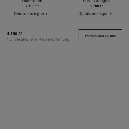
Diamanten
Karat Gelbgold
Ref. J13710
Ref. J12685
7 100 €
*
1 700 €
*
Details anzeigen
Details anzeigen
4 150 €
*
kontaktieren sie uns
* Unverbindliche Preisempfehlung