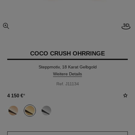
Offe
vergrößerter teil des bildes
COCO CRUSH OHRRINGE
Steppmotiv, 18 Karat Gelbgold
Weitere Details
Ref. J11134
4 150 €
*
variante
(3)