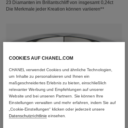
23 Diamanten im Brillantschliff von insgesamt 0,24ct
Die Merkmale jeder Kreation können variieren**
COOKIES AUF CHANEL.COM
CHANEL verwendet Cookies und ähnliche Technologien,
um Inhalte zu personalisieren und Ihnen ein
material
maßgeschneidertes Erlebnis zu bieten, einschließlich
18 Karat Weißgold
relevanter Werbung und Empfehlungen auf unserer
Website und bei unseren Partnern. Sie können Ihre
Einstellungen verwalten und mehr erfahren, indem Sie auf
„Cookie-Einstellungen“ klicken oder jederzeit unsere
ENTDECKEN SIE AUCH
Datenschutzrichtlinie
einsehen.