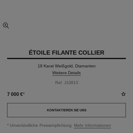
vergrößerter teil des bildes
ÉTOILE FILANTE COLLIER
18 Karat Weißgold, Diamanten
Weitere Details
Ref. J10813
7 000 €
*
KONTAKTIEREN SIE UNS
↩
* Unverbindliche Preisempfehlung.
Mehr Informationen