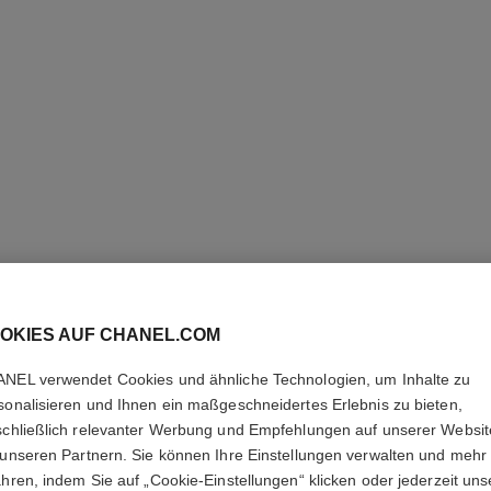
extrait de n°5 ohrringe
18 Karat BEIGEGOLD, Diamanten
Mittelgroß
Ref. J13857
Ref. J1386
6 500 €
*
OKIES AUF CHANEL.COM
Details anzeigen
NEL verwendet Cookies und ähnliche Technologien, um Inhalte zu
sonalisieren und Ihnen ein maßgeschneidertes Erlebnis zu bieten,
schließlich relevanter Werbung und Empfehlungen auf unserer Websi
 unseren Partnern. Sie können Ihre Einstellungen verwalten und mehr
ahren, indem Sie auf „Cookie-Einstellungen“ klicken oder jederzeit uns