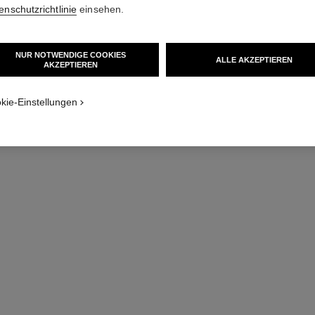
enschutzrichtlinie
einsehen.
NUR NOTWENDIGE COOKIES
ALLE AKZEPTIEREN
AKZEPTIEREN
kie-Einstellungen
coco crush einzelne mini-kreole
Steppmotiv, Mini-Modell, 18 Karat Weißgold
Ref. J12687
Ref. J1371
1 820 €
*
Details anzeigen