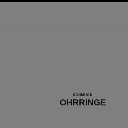
ion
hochkontrast aktiviert
SCHMUCK
OHRRINGE