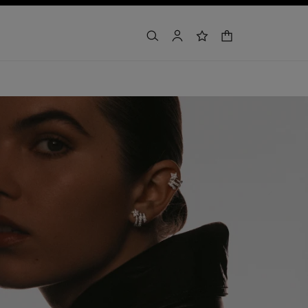
warenkorb
suchen
konto
wunschliste