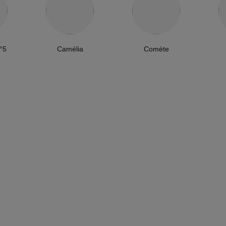
°5
Camélia
Comète