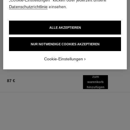
Datenschutzrichtlinie
einsehen.
chance eau fraîche
chance eau fraîche
ALLE AKZEPTIEREN
Parfümiertes Spray für das
Feuchtigkeit Spendendes
Haar
Körperspray
Ref. 136990
Ref. 136850
NUR NOTWENDIGE COOKIES AKZEPTIEREN
72 €
59 €
Zum Warenkorb hinzufügen
Zum Warenkorb hinzufügen
Cookie-Einstellungen
zum
87 €
warenkorb
hinzufügen