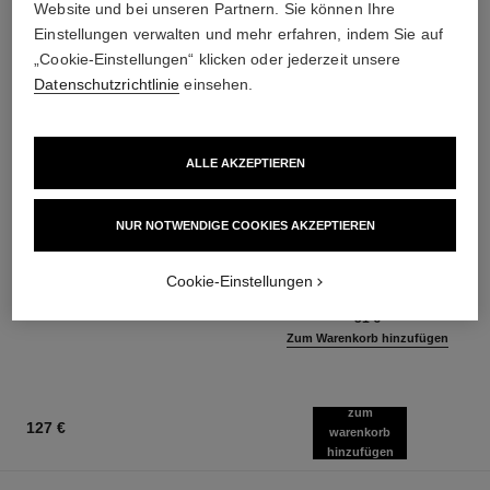
Website und bei unseren Partnern. Sie können Ihre
Einstellungen verwalten und mehr erfahren, indem Sie auf
„Cookie-Einstellungen“ klicken oder jederzeit unsere
Datenschutzrichtlinie
einsehen.
ALLE AKZEPTIEREN
chance eau fraîche
rouge coco flash
NUR NOTWENDIGE COOKIES AKZEPTIEREN
Feuchtigkeit Spendende Lotion
Colour, Shine, Intensity in a
Ref. 136880
Flash
95 €
Cookie-Einstellungen
Ref. 174092
32 Nuancen verfügbar
Zum Warenkorb hinzufügen
51 €
Zum Warenkorb hinzufügen
zum
127 €
warenkorb
hinzufügen