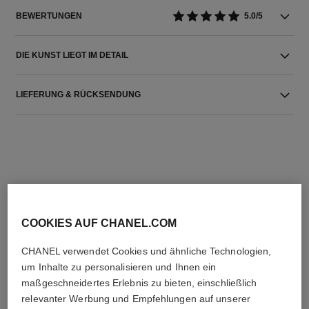
BEWERTUNGEN
5.0/5
DIE KUNST LIEGT IM DETAIL
LIEFERUNG & RÜCKSENDUNG
DIE PERFEKTE KOMBINATION
COOKIES AUF CHANEL.COM
CHANEL verwendet Cookies und ähnliche Technologien,
um Inhalte zu personalisieren und Ihnen ein
maßgeschneidertes Erlebnis zu bieten, einschließlich
relevanter Werbung und Empfehlungen auf unserer