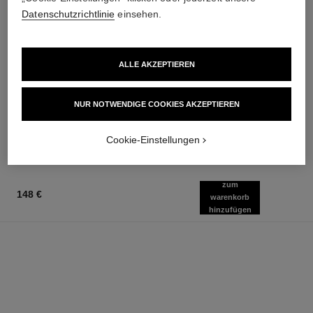
Datenschutzrichtlinie
einsehen.
rouge coco flash
chance eau tendre
ALLE AKZEPTIEREN
Colour, Shine, Intensity in a
Eau de Parfum Zerstäuber
Flash
Ref. 126260
ab
Ref. 174092
NUR NOTWENDIGE COOKIES AKZEPTIEREN
32 Nuancen verfügbar
87 €
51 €
Zum Warenkorb hinzufügen
Zum Warenkorb hinzufügen
Cookie-Einstellungen
zum
148 €
warenkorb
hinzufügen