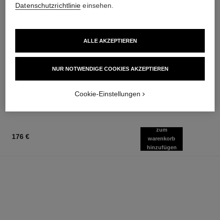
Datenschutzrichtlinie
einsehen.
ALLE AKZEPTIEREN
rouge allure velvet
n°5
Mattierender Lippenstift mit
Duschgel
Hoher Farbintensität
Ref. 105765
NUR NOTWENDIGE COOKIES AKZEPTIEREN
60 €
Ref. 162580
20 Nuancen verfügbar
Zum Warenkorb hinzufügen
51 €
Cookie-Einstellungen
Zum Warenkorb hinzufügen
zum
176 €
warenkorb
hinzufügen