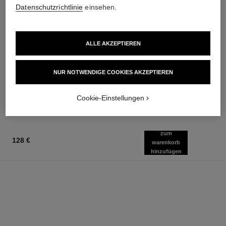
Datenschutzrichtlinie
einsehen.
ALLE AKZEPTIEREN
rouge allure velvet
n°5
Mattierender Lippenstift mit
Duschgel
Hoher Farbintensität
Ref. 105765
60 €
NUR NOTWENDIGE COOKIES AKZEPTIEREN
Ref. 162580
20 Nuancen verfügbar
Zum Warenkorb hinzufügen
51 €
Cookie-Einstellungen
Zum Warenkorb hinzufügen
zum
128 €
warenkorb
hinzufügen