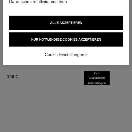
Datenschutzrichtlinie
einsehen.
ALLE AKZEPTIEREN
joues contraste
coco noir
Puder-rouge
Hydratisierende
Ref. 168710
Körperemulsion
NUR NOTWENDIGE COOKIES AKZEPTIEREN
12 Nuancen verfügbar
Ref. 113740
55 €
70 €
Zum Warenkorb hinzufügen
Zum Warenkorb hinzufügen
Cookie-Einstellungen
zum
148 €
warenkorb
hinzufügen