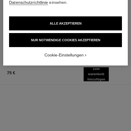
Datenschutzrichtlinie
einsehen.
la crème main
allure homme sport
ALLE AKZEPTIEREN
Nährt – Pflegt Geschmeidig –
Eau de Toilette Zerstäuber
Schenkt Leuchtkraft
Ref. 123630
ab
Ref. 133850
NUR NOTWENDIGE COOKIES AKZEPTIEREN
60 €
92 €
Zum Warenkorb hinzufügen
Zum Warenkorb hinzufügen
Cookie-Einstellungen
zum
75 €
warenkorb
hinzufügen