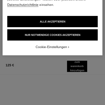
Datenschutzrichtlinie
einsehen.
gabrielle chanel
rouge allure velvet
ALLE AKZEPTIEREN
Körperöl
Mattierender Lippenstift mit
Ref. 120820
Hoher Farbintensität
118 €
Ref. 162580
NUR NOTWENDIGE COOKIES AKZEPTIEREN
20 Nuancen verfügbar
Zum Warenkorb hinzufügen
51 €
Zum Warenkorb hinzufügen
Cookie-Einstellungen
zum
125 €
warenkorb
hinzufügen